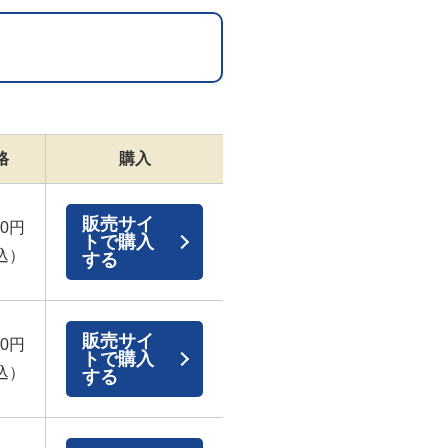
格
購入
販売サイ
00円
トで購入
込）
する
販売サイ
00円
トで購入
込）
する