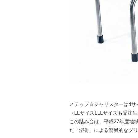
ステップ☆ジャリスターは4サ
（LLサイズLLLサイズも受
この踏み台は、平成27年度地
た「溶射」による驚異的なグ